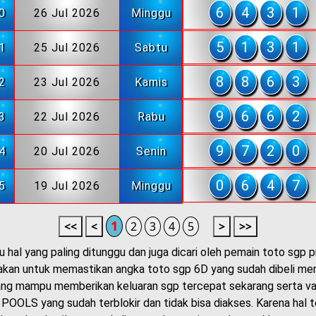
6
4
3
1
0
26 Jul 2026
Minggu
5
1
3
1
1
25 Jul 2026
Sabtu
8
8
6
3
2
23 Jul 2026
Kamis
9
6
6
2
3
22 Jul 2026
Rabu
9
7
2
0
4
20 Jul 2026
Senin
0
6
4
7
5
19 Jul 2026
Minggu
<<
<
>
>>
u hal yang paling ditunggu dan juga dicari oleh pemain toto sgp p
gunakan untuk memastikan angka toto sgp 6D yang sudah dibeli me
ang mampu memberikan keluaran sgp tercepat sekarang serta valid
 POOLS yang sudah terblokir dan tidak bisa diakses. Karena hal t