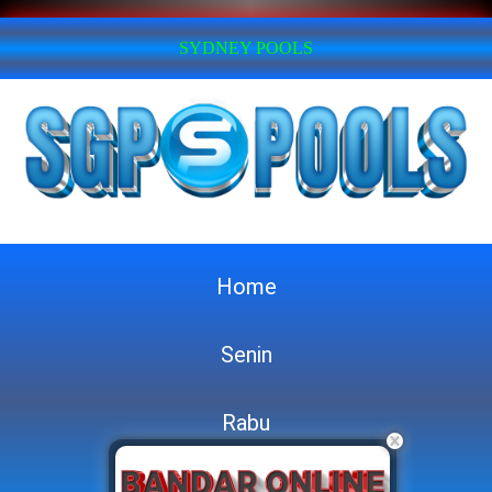
SYDNEY POOLS
Home
Senin
Rabu
Kamis