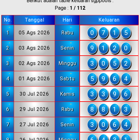
Berikut adalah table keluaran sgppools :
Page :
1 / 112
No.
Tanggal
Hari
Keluaran
0
7
1
5
1
05 Ags 2026
Rabu
9
1
2
0
2
03 Ags 2026
Senin
3
0
5
2
3
02 Ags 2026
Minggu
5
9
6
4
4
01 Ags 2026
Sabtu
3
3
9
6
5
30 Jul 2026
Kamis
8
8
1
3
6
29 Jul 2026
Rabu
3
0
6
4
7
27 Jul 2026
Senin
6
4
3
1
8
26 Jul 2026
Minggu