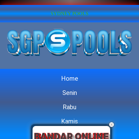
SYDNEY POOLS
Home
Senin
Rabu
Kamis
Sabtu